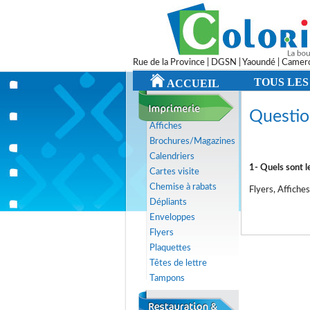
Rue de la Province | DGSN | Yaoundé | Came
TOUS LES
ACCUEIL
Questio
Affiches
Brochures/Magazines
Calendriers
1- Quels sont l
Cartes visite
Chemise à rabats
Flyers, Affiches
Dépliants
Enveloppes
Flyers
Plaquettes
Têtes de lettre
Tampons